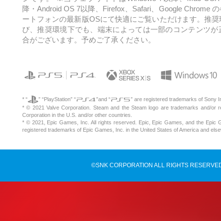
降・Android OS 7以降、
Firefox、Safari、Google Ch
ートフォンの最新版OSにて快適にご覧いただけます。
推奨
び、推奨環境下でも、端末によっては一部のコンテンツが
合がございます。予めご了承ください。
* “
” “PlayStation” “
”and “
” are registered trademarks of Sony I
* © 2021 Valve Corporation. Steam and the Steam logo are trademarks and/or r
Corporation in the U.S. and/or other countries.
* © 2021, Epic Games, Inc. All rights reserved. Epic, Epic Games, and the Epic
registered trademarks of Epic Games, Inc. in the United States of America and els
©SNK CORPORATION ALL RIGHTS RESERVED