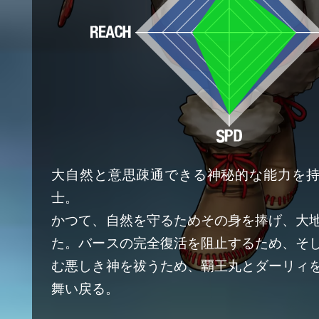
大自然と意思疎通できる神秘的な能力を
士。
かつて、自然を守るためその身を捧げ、大
た。バースの完全復活を阻止するため、そ
む悪しき神を祓うため、覇王丸とダーリィ
舞い戻る。