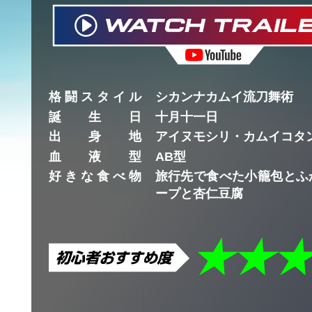
格闘スタイル
シカンナカムイ流刀舞術
誕生日
十月十一日
出身地
アイヌモシリ・カムイコタ
血液型
AB型
好きな食べ物
旅行先で食べた小籠包とふ
ープと杏仁豆腐