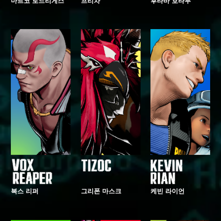
마르코 로드리게스
프리차
후타바 호타루
복스 리퍼
그리폰 마스크
케빈 라이언