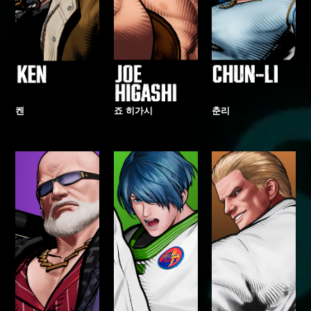
켄
죠 히가시
춘리